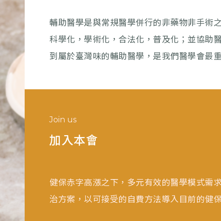
輔助醫學是與常規醫學併行的非藥物非手術
科學化，學術化，合法化，普及化；並協助
到屬於臺灣味的輔助醫學，是我們醫學會最
Join us
加入本會
健保赤字高漲之下，多元有效的醫學模式需
治方案，以可接受的自費方法導入目前的健